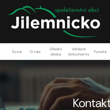
Úřední
Veřejné
Úvod
O nás
Turista
deska
dokumenty
Kontak