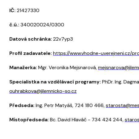
I
Č:
21427330
č.ú.:
340020024/0300
Datová schránka:
22v7yp3
Profil zadavatele:
https://www.vhodne-uverejneni.cz/prof
Manažerka:
Mgr. Veronika Mejsnarová,
mejsnarova@jilem
Specialistka na vzdělávací programy:
PhDr. Ing. Dagm
ouhrabkova@jilemnicko-so.cz
Předseda:
Ing. Petr Matyáš,
724 180 466,
starosta@mes
Místopředseda:
Bc. David Hlaváč - 734 424 244,
staro