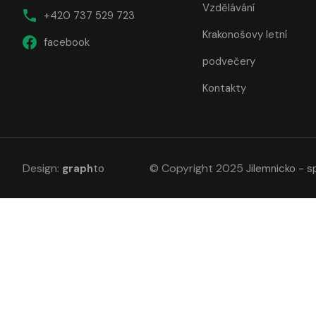
Vzdělávání
+420 737 529 723
Krakonošovy letní
facebook
podvečery
Kontakty
Design
:
© Copyright 2025
graph
to
Jilemnicko - s