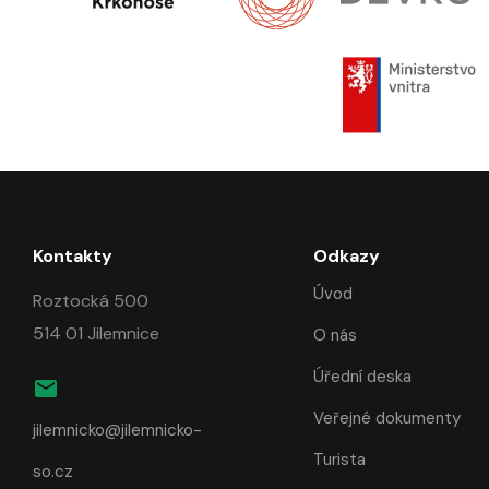
Kontakty
Odkazy
Úvod
Roztocká 500
514 01 Jilemnice
O nás
Úřední deska
Veřejné dokumenty
jilemnicko@jilemnicko-
Turista
so.cz